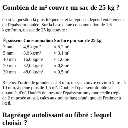
Combien de m² couvre un sac de 25 kg ?
C'est la question la plus fréquente, et la réponse dépend entièrement
de l'épaisseur coulée. Sur la base d'une consommation de 1,6
kg/m²/mm, un sac de 25 kg couvre :
Épaisseur
Consommation
Surface par sac de 25 kg
3 mm
4,8 kg/m²
≈ 5,2 m²
5 mm
8,0 kg/m²
≈ 3,1 m²
10 mm
16,0 kg/m²
≈ 1,6 m²
20 mm
32,0 kg/m²
≈ 0,8 m²
30 mm
48,0 kg/m²
≈ 0,5 m²
Retenez l'ordre de grandeur : à 3 mm, un sac couvre environ 5 m² ; à
10 mm, à peine plus de 1,5 m². Doubler l'épaisseur double la
quantité, d'où l'intérêt de mesurer l'épaisseur moyenne réelle (règle
de 2 m posée au sol, cales aux points bas) plutôt que de l'estimer à
l'œil.
Ragréage autolissant ou fibré : lequel
choisir ?