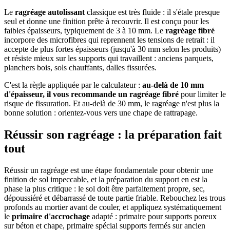
Le
ragréage autolissant
classique est très fluide : il s'étale presque
seul et donne une finition prête à recouvrir. Il est conçu pour les
faibles épaisseurs, typiquement de 3 à 10 mm. Le
ragréage fibré
incorpore des microfibres qui reprennent les tensions de retrait : il
accepte de plus fortes épaisseurs (jusqu'à 30 mm selon les produits)
et résiste mieux sur les supports qui travaillent : anciens parquets,
planchers bois, sols chauffants, dalles fissurées.
C'est la règle appliquée par le calculateur :
au-delà de 10 mm
d'épaisseur, il vous recommande un ragréage fibré
pour limiter le
risque de fissuration. Et au-delà de 30 mm, le ragréage n'est plus la
bonne solution : orientez-vous vers une chape de rattrapage.
Réussir son ragréage : la préparation fait
tout
Réussir un ragréage est une étape fondamentale pour obtenir une
finition de sol impeccable, et la préparation du support en est la
phase la plus critique : le sol doit être parfaitement propre, sec,
dépoussiéré et débarrassé de toute partie friable. Rebouchez les trous
profonds au mortier avant de couler, et appliquez systématiquement
le
primaire d'accrochage
adapté : primaire pour supports poreux
sur béton et chape, primaire spécial supports fermés sur ancien