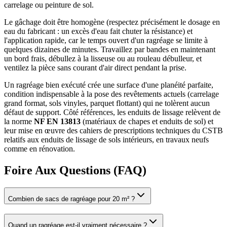
carrelage ou peinture de sol.
Le gâchage doit être homogène (respectez précisément le dosage en
eau du fabricant : un excès d'eau fait chuter la résistance) et
l'application rapide, car le temps ouvert d'un ragréage se limite à
quelques dizaines de minutes. Travaillez par bandes en maintenant
un bord frais, débullez à la lisseuse ou au rouleau débulleur, et
ventilez la pièce sans courant d'air direct pendant la prise.
Un ragréage bien exécuté crée une surface d'une planéité parfaite,
condition indispensable à la pose des revêtements actuels (carrelage
grand format, sols vinyles, parquet flottant) qui ne tolèrent aucun
défaut de support. Côté références, les enduits de lissage relèvent de
la norme
NF EN 13813
(matériaux de chapes et enduits de sol) et
leur mise en œuvre des cahiers de prescriptions techniques du CSTB
relatifs aux enduits de lissage de sols intérieurs, en travaux neufs
comme en rénovation.
Foire Aux Questions (FAQ)
Combien de sacs de ragréage pour 20 m² ?
Quand un ragréage est-il vraiment nécessaire ?