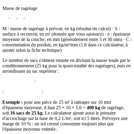
Masse de ragréage
M
=
S
×
e
×
C
M : masse de ragréage à prévoir, en kg (résultat du calcul) · S :
surface à recouvrir, en m² (donnée que vous saisissez) · e : épaisseur
moyenne de la couche, en mm (généralement entre 3 et 30 mm) · C :
consommation du produit, en kg/m²/mm (1,6 dans ce calculateur, à
ajuster selon la fiche technique)
Le nombre de sacs s'obtient ensuite en divisant la masse totale par le
conditionnement (25 kg pour la quasi-totalité des ragréages), puis en
arrondissant au sac supérieur :
Nombre de sacs
=
M
25 kg
(
arrondi au supérieur
)
Exemple :
pour une pièce de 25 m² à rattraper sur 10 mm
d'épaisseur moyenne, il faut 25 × 10 × 1,6 =
400 kg
de ragréage,
soit
16 sacs de 25 kg
. Le calculateur ajoute aussi le primaire
d'accrochage sur la base de 0,2 L/m², soit ici 5 litres. Prévoyez une
marge de 10 % : un sol creusé consomme toujours plus que
l'épaisseur moyenne estimée.